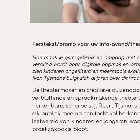
Perstekst/promo voor uw info-avond/thea
Hoe maak je gsm-gebruik en omgang met soci
verblind wordt door digitale dogma's en artif
zien kinderen ongefilterd en meermaals explici
Ivan Tijsmans buigt zich al jaren over dit vraag
De theatermaker en creatieve duizendpoo
verbluffende en spraakmakende theaterlez
herkenbare, scherpe stijl fileert Tijsmans 
elk publiek mee op een tocht vol herken
leefwereld van kinderen en jongeren, wa
broekzakbakje bloot.