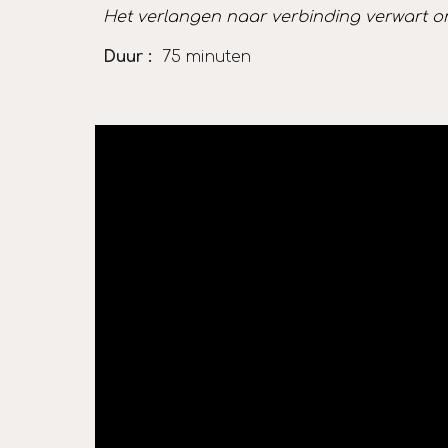
Het verlangen naar verbinding verwart onze
Duur :
75 minuten