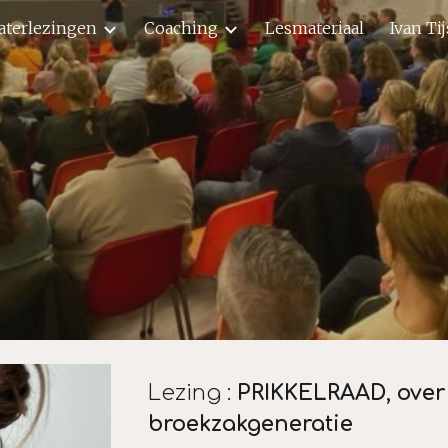
aterlezingen
Coaching
Lesmateriaal
Ivan Ti
ip to main content
Skip to navigat
Lezing :
PRIKKELRAAD, over
broekzakgeneratie