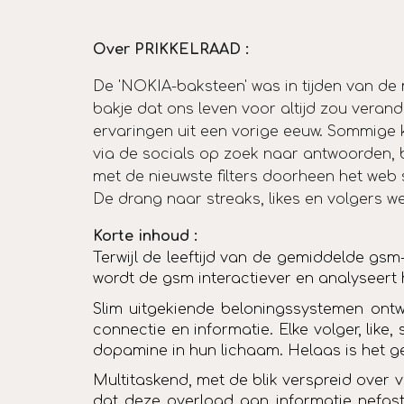
Over PRIKKELRAAD :
De 'NOKIA-baksteen' was in tijden van de m
bakje dat ons leven voor altijd zou vera
ervaringen uit een vorige eeuw. Sommige k
via de socials op zoek naar antwoorden, 
met de nieuwste filters doorheen het web s
De drang naar streaks, likes en volgers we
Korte i
nhoud :
Terwijl de leeftijd van de gemiddelde gsm-
wordt de gsm interactiever en analyseert hij
Slim uitgekiende beloningssystemen ontw
connectie en informatie. Elke volger, lik
dopamine in hun lichaam. Helaas is het ge
Multitaskend, met de blik verspreid over
dat deze overload aan informatie nefast 