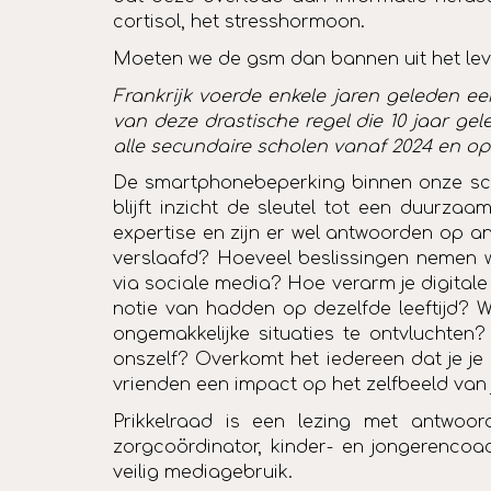
cortisol, het stresshormoon.
Moeten we de gsm dan bannen uit het lev
Frankrijk voerde enkele jaren geleden ee
van deze drastische regel die 10 jaar ge
alle secundaire scholen vanaf 2024 en op 
De smartphonebeperking binnen onze schol
blijft inzicht de sleutel tot een duurza
expertise en zijn er wel antwoorden op 
verslaafd? Hoeveel beslissingen nemen
via sociale media? Hoe verarm je digital
notie van hadden op dezelfde leeftijd?
ongemakkelijke situaties te ontvluchte
onszelf? Overkomt het iedereen dat je je g
vrienden een impact op het zelfbeeld van j
Prikkelraad is een lezing met antwoo
zorgcoördinator, kinder- en jongerencoa
veilig mediagebruik.