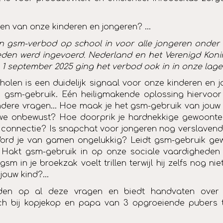
en van onze kinderen en jongeren? …
n gsm-verbod op school in voor alle jongeren onder d
leden werd ingevoerd. Nederland en het Verenigd Kon
1 september 2025 ging het verbod ook in in onze lagere
en is een duidelijk signaal voor onze kinderen en jo
am gsm-gebruik.
Eén heiligmakende oplossing hiervoor is
andere vragen… Hoe maak je het gsm-gebruik van jou
 we onbewust? Hoe doorprik je hardnekkige gewoonte
e connectie? Is snapchat voor jongeren nog verslave
 Word je van gamen ongelukkig? Leidt gsm-gebruik ge
n? Hakt gsm-gebruik in op onze sociale vaardigheden
sm in je broekzak voelt trillen terwijl hij zelfs nog ni
ouw kind?...
rden op al deze vragen en biedt handvaten over mi
ch bij kopjekop en papa van 3 opgroeiende pubers t