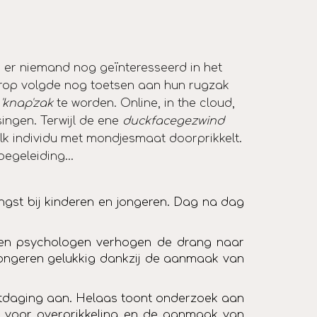
s er
niemand nog geïnteresseerd in het
arop volgde nog toetsen aan hun rugzak
n
'knap'zak
te worden. Online, in the cloud,
ingen. Terwijl de ene
duckfacegezwind
elk individu met mondjesmaat doorprikkelt.
egeleiding...
 angst bij kinderen en jongeren. Dag na dag
rs en psychologen verhogen de drang naar
n jongeren gelukkig dankzij de aanmaak van
uitdaging aan. Helaas toont onderzoek aan
rgt voor overprikkeling en de aanmaak van