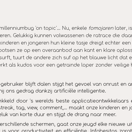
illenniumbug 'on topic'... Nu, enkele
fomojaren
later
,
i
nderen. Gelukkig kunnen volwassenen de ratrace die da
inderen en jongeren hun kleine tasje dreigt echter ee
botsen ze op een overaanbod aan kant en klare oploss
urft, tuurt de andere zich suf op het blauwe licht dat 
rkt als kudos voor een getrainde loper zonder veilige b
gebruiker blijft dalen stijgt het gevoel van onrust en
 ons gedrag dankzij artificiële intelligentie.
ikkeld door ’s werelds beste applicatieontwikkelaa
e, streak, tag, view, comment,… maakt onze kinderen e
luk van korte duur en stijgt de drang naar meer.
 verschillende schermen, gaat onze jeugd elke nieuwe 
is voor productiviteit en efficiëntie. Infobesitas zo