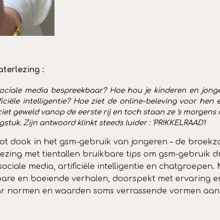
terlezing :
ale media bespreekbaar? Hoe hou je kinderen en jongere
iciële intelligentie? Hoe ziet
de
online-beleving voor hen 
et geweld vanop de eerste rij en toch staan ze 's morgens m
stuk. Zijn antwoord klinkt steeds luider : '
PRIKKELRAAD'!
t dook in het gsm-gebruik van jongeren – de broekza
ing met tientallen bruikbare tips om gsm-gebruik dra
sociale media, artificiële intelligentie en chatgroepen.
bare en boeiende verhalen, doorspekt met ervaring e
ar normen en waarden soms verrassende vormen aannem