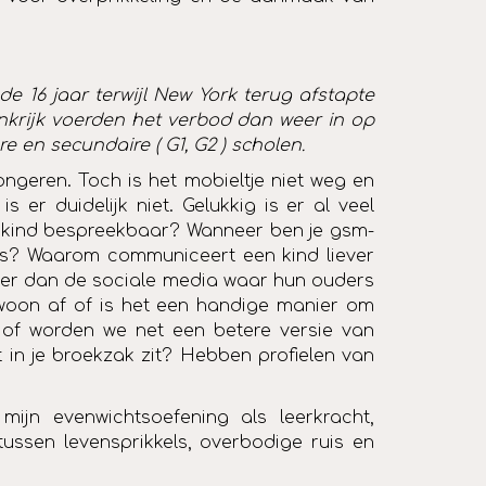
e 16 jaar terwijl New York terug afstapte
inkrijk voerden het verbod dan weer in op
 en secundaire ( G1, G2 ) scholen.
ngeren. Toch is het mobieltje niet weg en
 er duidelijk niet. Gelukkig is er al veel
w kind bespreekbaar? Wanneer ben je gsm-
s? Waarom communiceert een kind liever
nder dan de sociale media waar hun ouders
woon af of is het een handige manier om
 of worden we net een betere versie van
et in je broekzak zit? Hebben profielen van
jn evenwichtsoefening als leerkracht,
ussen levensprikkels, overbodige ruis en