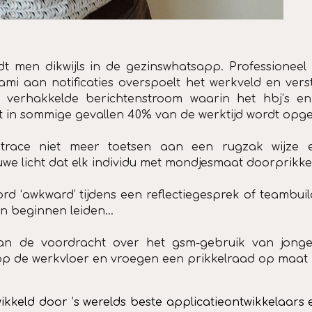
ndt men dikwijls in de gezinswhatsapp. Professionee
 aan notificaties overspoelt het werkveld en verstik
verhakkelde berichtenstroom waarin het hbj’s en w
t in sommige gevallen 40% van de werktijd wordt opge
race niet meer toetsen aan een rugzak wijze er
auwe licht dat elk individu met mondjesmaat doorprikke
ord ‘awkward’ tijdens een reflectiegesprek of teambu
n beginnen leiden...
van de voordracht over het gsm-gebruik van jonger
 op de werkvloer en
vroegen een prikkelraad op maat 
ikkeld door ’s werelds beste applicatieontwikkelaa