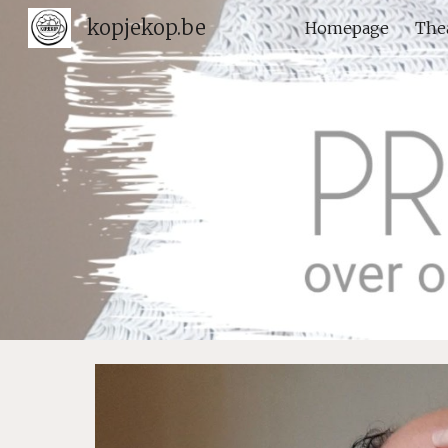
kopjekop.be
Homepage
The
Sk