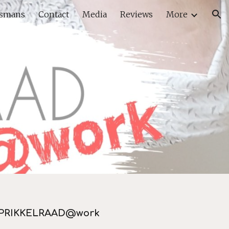
jsmans
Contact
Media
Reviews
More
ion
PRIKKELRAAD@work