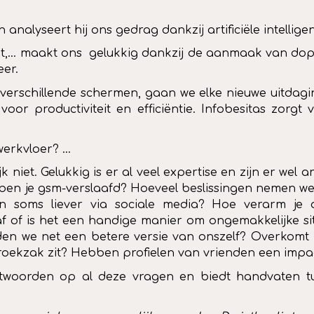
nalyseert hij ons gedrag dankzij artificiële intelligen
mment,… maakt ons gelukkig dankzij de aanmaak van dop
eer.
r verschillende schermen, gaan we elke nieuwe uitda
voor productiviteit en efficiëntie. Infobesitas zor
erkvloer? …
ijk niet. Gelukkig is er al veel expertise en zijn er 
en je gsm-verslaafd? Hoeveel beslissingen nemen w
soms liever via sociale media? Hoe verarm je d
 of is het een handige manier om ongemakkelijke si
en we net een betere versie van onszelf? Overkomt h
n je broekzak zit? Hebben profielen van vrienden een imp
twoorden op al deze vragen en biedt handvaten tus