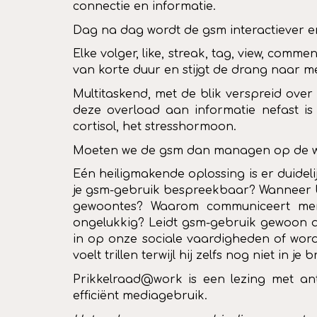
connectie en informatie.
Dag na dag wordt de gsm interactiever en a
Elke volger, like, streak, tag, view, co
van korte duur en stijgt de drang naar m
Multitaskend, met de blik verspreid ove
deze overload aan informatie nefast is 
cortisol, het stresshormoon.
Moeten we de gsm dan managen op de w
Eén heiligmakende oplossing is er duidel
je gsm-gebruik bespreekbaar? Wanneer b
gewoontes? Waarom communiceert men 
ongelukkig? Leidt gsm-gebruik gewoon af
in op onze sociale vaardigheden of word
voelt trillen terwijl hij zelfs nog niet i
Prikkelraad@work is een lezing met an
efficiënt mediagebruik.