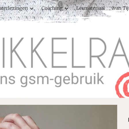
aterlezingen
Coaching
Lesmateriaal
Ivan Ti
ip to main content
Skip to navigat